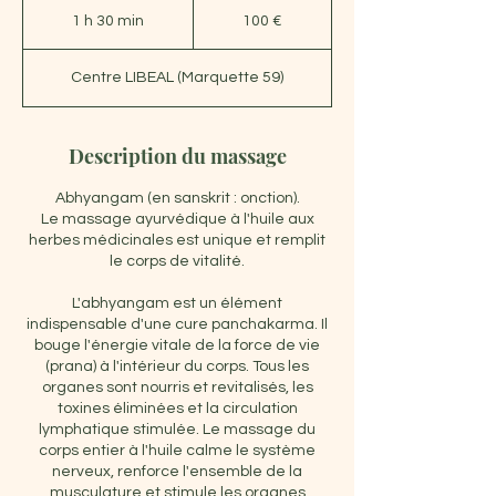
euros
1 h 30 min
1
100 €
3
0
Centre LIBEAL (Marquette 59)
m
i
n
Description du massage
Abhyangam (en sanskrit : onction).
Le massage ayurvédique à l'huile aux
herbes médicinales est unique et remplit
le corps de vitalité.
L'abhyangam est un élément
indispensable d'une cure panchakarma. Il
bouge l'énergie vitale de la force de vie
(prana) à l'intérieur du corps. Tous les
organes sont nourris et revitalisés, les
toxines éliminées et la circulation
lymphatique stimulée. Le massage du
corps entier à l'huile calme le système
nerveux, renforce l'ensemble de la
musculature et stimule les organes